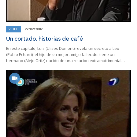
VIDEO
22/02/2002
Un cortado, historias de café
En este capítulo, Luis (Ulises Dumont) revela un secreto a Leo
(Pablo Echarri), el hijo de su mejor amigo fallecido: tiene un
hermano (Alejo Ortiz) nacido de una relación extramatrimonial…