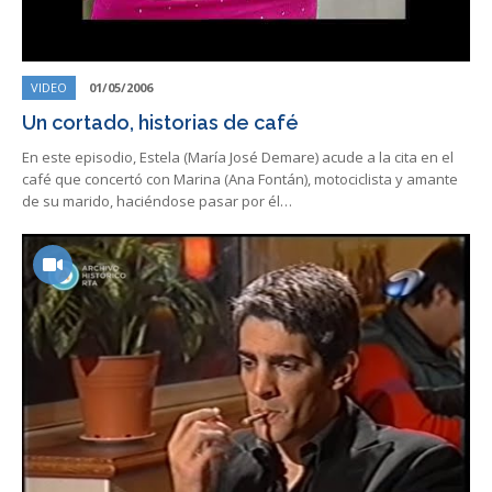
VIDEO
01/05/2006
Un cortado, historias de café
En este episodio, Estela (María José Demare) acude a la cita en el
café que concertó con Marina (Ana Fontán), motociclista y amante
de su marido, haciéndose pasar por él…