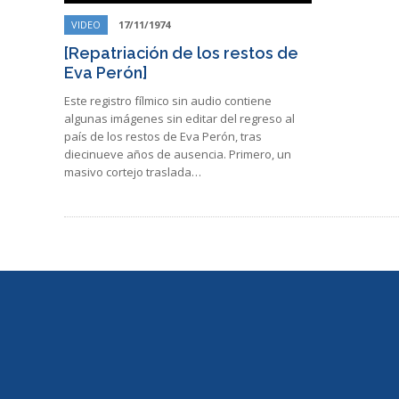
VIDEO
17/11/1974
[Repatriación de los restos de
Eva Perón]
Este registro fílmico sin audio contiene
algunas imágenes sin editar del regreso al
país de los restos de Eva Perón, tras
diecinueve años de ausencia. Primero, un
masivo cortejo traslada…