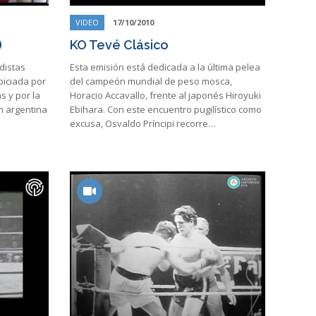
VIDEO
17/10/2010
)
KO Tevé Clásico
distas
Esta emisión está dedicada a la última pelea
piciada por
del campeón mundial de peso mosca,
 y por la
Horacio Accavallo, frente al japonés Hiroyuki
ón argentina
Ebihara. Con este encuentro pugilístico como
excusa, Osvaldo Príncipi recorre…