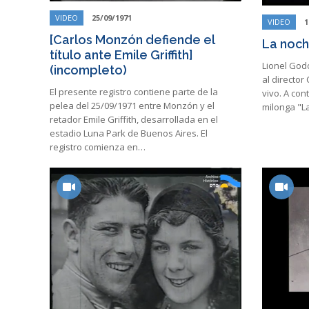
VIDEO
25/09/1971
VIDEO
1
[Carlos Monzón defiende el
La noch
título ante Emile Griffith]
Lionel God
(incompleto)
al director
El presente registro contiene parte de la
vivo. A con
pelea del 25/09/1971 entre Monzón y el
milonga "L
retador Emile Griffith, desarrollada en el
estadio Luna Park de Buenos Aires. El
registro comienza en…