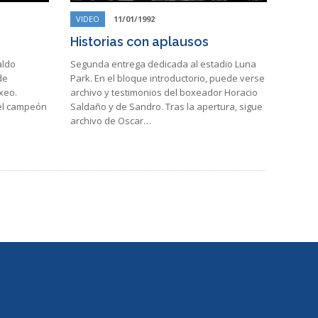
VIDEO
11/01/1992
Historias con aplausos
aldo
Segunda entrega dedicada al estadio Luna
de
Park. En el bloque introductorio, puede verse
xeo.
archivo y testimonios del boxeador Horacio
del campeón
Saldaño y de Sandro. Tras la apertura, sigue
archivo de Oscar…