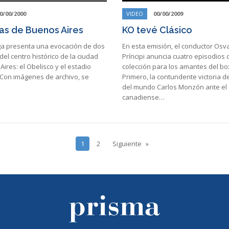
0/00/2000
VIDEO
00/00/2009
s de Buenos Aires
KO tevé Clásico
ga presenta una evocación de dos
En esta emisión, el conductor Osv
l centro histórico de la ciudad
Príncipi anuncia cuatro episodios 
ires: el Obelisco y el estadio
colección para los amantes del bo
 Con imágenes de archivo, se
Primero, la contundente victoria 
del mundo Carlos Monzón ante el
canadiense…
1
2
Siguiente