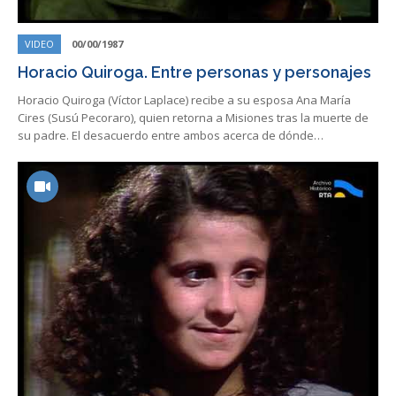
VIDEO
00/00/1987
Horacio Quiroga. Entre personas y personajes
Horacio Quiroga (Víctor Laplace) recibe a su esposa Ana María
Cires (Susú Pecoraro), quien retorna a Misiones tras la muerte de
su padre. El desacuerdo entre ambos acerca de dónde…