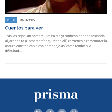
VIDEO
01/06/1985
Cuentos para ver
Tras las rejas, un hombre (Arturo Maly) confiesa haber asesinado
al jorobadito (Oscar Martínez). Desde allí, comienza a rememorar la
oscura amistad con dicho personaje así como también la
dificultad…