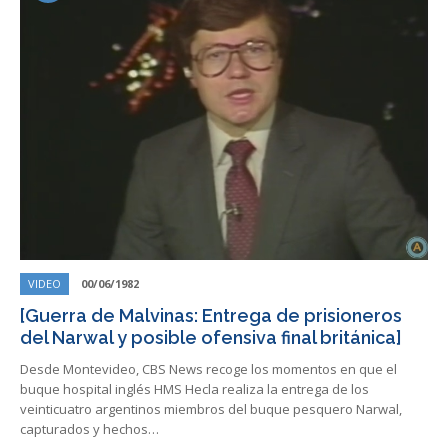
VIDEO
00/06/1982
[Guerra de Malvinas: Entrega de prisioneros
del Narwal y posible ofensiva final británica]
Desde Montevideo, CBS News recoge los momentos en que el
buque hospital inglés HMS Hecla realiza la entrega de los
veinticuatro argentinos miembros del buque pesquero Narwal,
capturados y hechos…