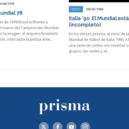
0/00/1978
VIDEO
00/05/1990
Mundial 78
Italia '90. El Mundial es
nio de 1978 Brasil enfrenta a
(incompleto)
el marco del Campeonato Mundial
En la imagen, el arquero brasileño
En los meses previos al inicio de 
ão, intercepta la pelota ante…
Mundial de Fútbol de Italia 1990, 
una serie de cortos con reseñas s
grupos, las sedes y el…