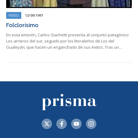
VIDEO
12/09/1997
Folclorísimo
En esta emisión, Carlos Giachetti presenta al conjunto patagónico
Los arrieros del sur, seguido por los litoraleños de Los del
Gualeyán, que hacen un enganchado de sus éxitos. Tras un…