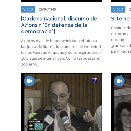
VIDEO
26/04/1985
VIDEO
2
[Cadena nacional: discurso de
Si te h
Alfonsín "En defensa de la
Capítulo de
democracia"]
en torno a
durante el 
A pocos días de haberse iniciado el Juicio a
gran canti
las Juntas Militares, los rumores de inquietud
permiten r
en las Fuerzas Armadas y de conspiraciones
golpistas se intensifican. Como respuesta, el
gobierno…