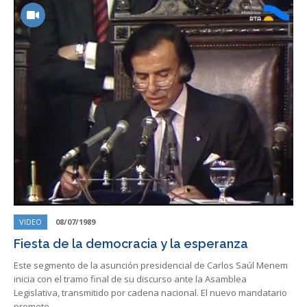
VIDEO
08/07/1989
Fiesta de la democracia y la esperanza
Este segmento de la asunción presidencial de Carlos Saúl Menem
inicia con el tramo final de su discurso ante la Asamblea
Legislativa, transmitido por cadena nacional. El nuevo mandatario
promete…