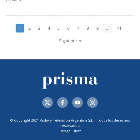
1
2
3
4
5
6
7
8
9
…
11
Siguiente
© Copyright 2021 Radio y Televisión Argentina S.E. - Todos los derechos
reservados.
Design: Dbyz