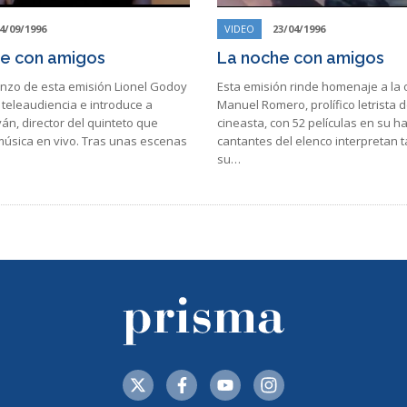
4/09/1996
VIDEO
23/04/1996
e con amigos
La noche con amigos
enzo de esta emisión Lionel Godoy
Esta emisión rinde homenaje a la 
 teleaudiencia e introduce a
Manuel Romero, prolífico letrista d
án, director del quinteto que
cineasta, con 52 películas en su h
música en vivo. Tras unas escenas
cantantes del elenco interpretan 
su…