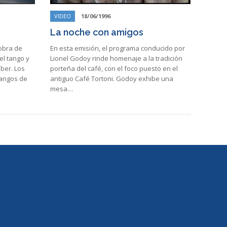
VIDEO
18/06/1996
La noche con amigos
obra de
En esta emisión, el programa conducido por
el tango y
Lionel Godoy rinde homenaje a la tradición
aber. Los
porteña del café, con el foco puesto en el
tangos de
antiguo Café Tortoni. Godoy exhibe una
mesa…