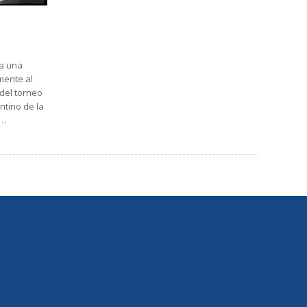
a una
mente al
 del torneo
ntino de la
e…