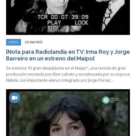
VIDEO
21/04/1972
[Nota para Radiolandia en TV: Irma Roy y Jorge
Barreiro en un estreno del Maipo]
Se estrena “El gran despiplume en el Maipo”, una revista de gran
producción montada por Eber Lobato y encabezada por su esposa
Nélida, con importante elenco integrado por Jorge Porcel,…