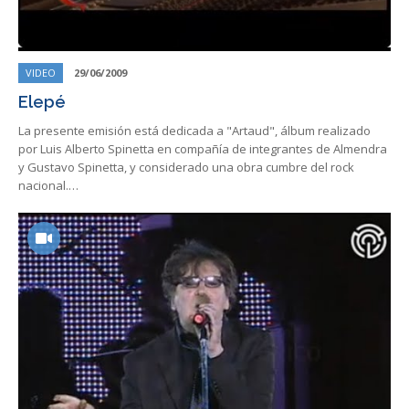
VIDEO
29/06/2009
Elepé
La presente emisión está dedicada a "Artaud", álbum realizado
por Luis Alberto Spinetta en compañía de integrantes de Almendra
y Gustavo Spinetta, y considerado una obra cumbre del rock
nacional.…