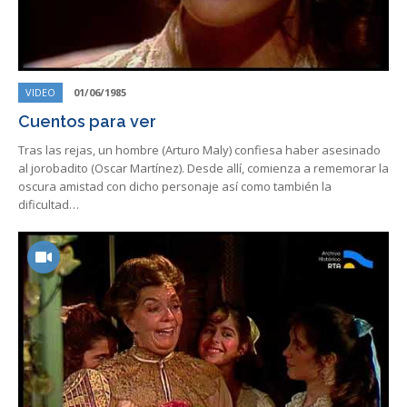
VIDEO
01/06/1985
Cuentos para ver
Tras las rejas, un hombre (Arturo Maly) confiesa haber asesinado
al jorobadito (Oscar Martínez). Desde allí, comienza a rememorar la
oscura amistad con dicho personaje así como también la
dificultad…