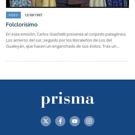
VIDEO
12/09/1997
Folclorísimo
En esta emisión, Carlos Giachetti presenta al conjunto patagónico
Los arrieros del sur, seguido por los litoraleños de Los del
Gualeyán, que hacen un enganchado de sus éxitos. Tras un…