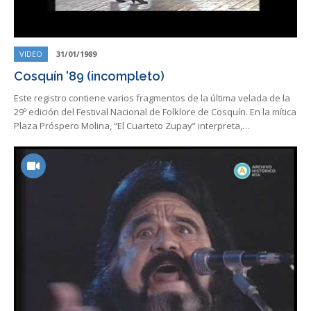
VIDEO
31/01/1989
Cosquín '89 (incompleto)
Este registro contiene varios fragmentos de la última velada de la
29º edición del Festival Nacional de Folklore de Cosquín. En la mítica
Plaza Próspero Molina, “El Cuarteto Zupay” interpreta,…