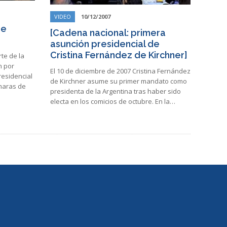
VIDEO
10/12/2007
de
[Cadena nacional: primera
asunción presidencial de
Cristina Fernández de Kirchner]
rte de la
n por
El 10 de diciembre de 2007 Cristina Fernández
residencial
de Kirchner asume su primer mandato como
ámaras de
presidenta de la Argentina tras haber sido
electa en los comicios de octubre. En la…