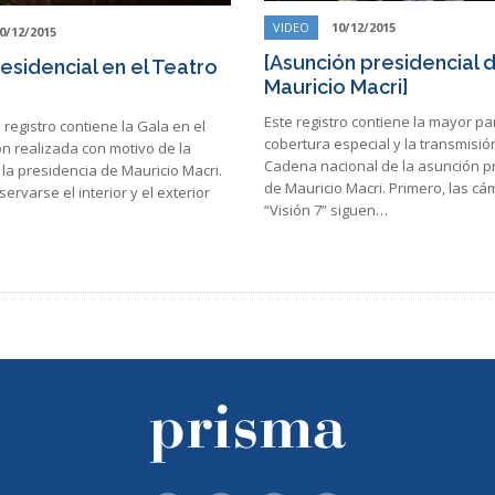
VIDEO
10/12/2015
0/12/2015
[Asunción presidencial 
esidencial en el Teatro
Mauricio Macri]
Este registro contiene la mayor pa
 registro contiene la Gala en el
cobertura especial y la transmisió
n realizada con motivo de la
Cadena nacional de la asunción p
la presidencia de Mauricio Macri.
de Mauricio Macri. Primero, las c
rvarse el interior y el exterior
“Visión 7” siguen…