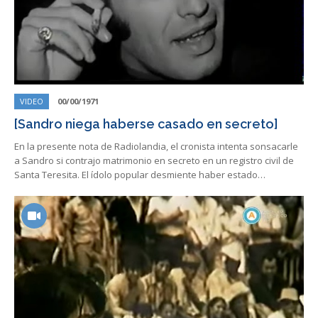
VIDEO
00/00/1971
[Sandro niega haberse casado en secreto]
En la presente nota de Radiolandia, el cronista intenta sonsacarle
a Sandro si contrajo matrimonio en secreto en un registro civil de
Santa Teresita. El ídolo popular desmiente haber estado…