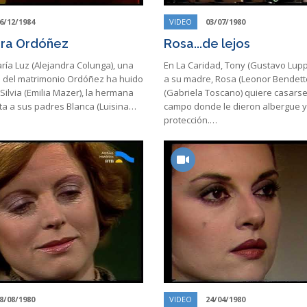
6/12/1984
VIDEO
03/07/1980
ora Ordóñez
Rosa...de lejos
ría Luz (Alejandra Colunga), una
En La Caridad, Tony (Gustavo Luppi
as del matrimonio Ordóñez ha huido
a su madre, Rosa (Leonor Bendetto
 Silvia (Emilia Mazer), la hermana
(Gabriela Toscano) quiere casarse
ta a sus padres Blanca (Luisina…
campo donde le dieron albergue y
protección.…
8/08/1980
VIDEO
24/04/1980