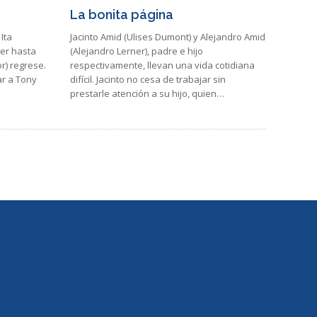
La bonita página
Ita
Jacinto Amid (Ulises Dumont) y Alejandro Amid
mer hasta
(Alejandro Lerner), padre e hijo
r) regrese.
respectivamente, llevan una vida cotidiana
ar a Tony
difícil. Jacinto no cesa de trabajar sin
prestarle atención a su hijo, quien…