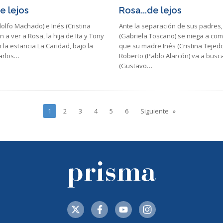
e lejos
Rosa...de lejos
olfo Machado) e Inés (Cristina
Ante la separación de sus padres, 
n a ver a Rosa, la hija de Ita y Tony
(Gabriela Toscano) se niega a co
 la estancia La Caridad, bajo la
que su madre Inés (Cristina Tejedo
Carlos…
Roberto (Pablo Alarcón) va a busc
(Gustavo…
1
2
3
4
5
6
Siguiente