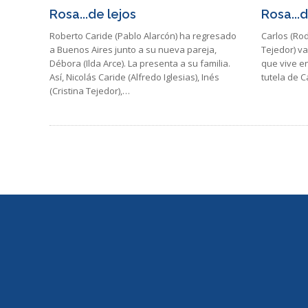
Rosa...de lejos
Rosa...d
Roberto Caride (Pablo Alarcón) ha regresado
Carlos (Rod
a Buenos Aires junto a su nueva pareja,
Tejedor) va
Débora (Ilda Arce). La presenta a su familia.
que vive en
Así, Nicolás Caride (Alfredo Iglesias), Inés
tutela de 
(Cristina Tejedor),…