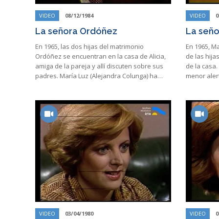
VIDEO
08/12/1984
VIDEO
0
La señora Ordóñez
La señ
En 1965, las dos hijas del matrimonio
En 1965, Ma
Ordóñez se encuentran en la casa de Alicia,
de las hij
amiga de la pareja y allí discuten sobre sus
de la casa.
padres. María Luz (Alejandra Colunga) ha…
menor aler
VIDEO
03/04/1980
VIDEO
0