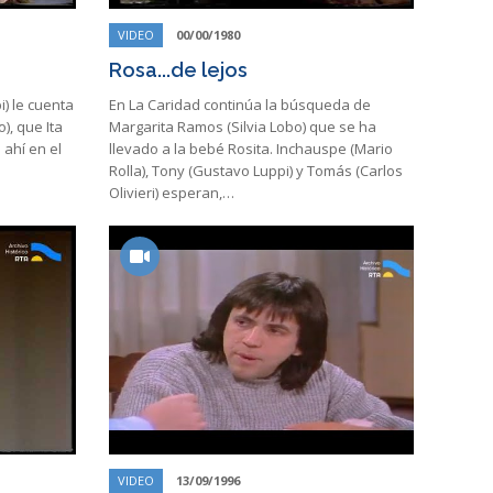
VIDEO
00/00/1980
Rosa...de lejos
) le cuenta
En La Caridad continúa la búsqueda de
), que Ita
Margarita Ramos (Silvia Lobo) que se ha
 ahí en el
llevado a la bebé Rosita. Inchauspe (Mario
Rolla), Tony (Gustavo Luppi) y Tomás (Carlos
Olivieri) esperan,…
VIDEO
13/09/1996