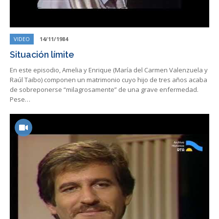
VIDEO
14/11/1984
Situación límite
En este episodio, Amelia y Enrique (María del Carmen Valenzuela y
Raúl Taibo) componen un matrimonio cuyo hijo de tres años acaba
de sobreponerse “milagrosamente” de una grave enfermedad.
Pese…