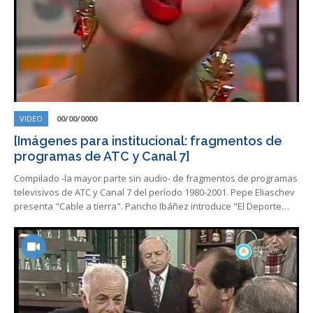
VIDEO
00/00/0000
[Imágenes para institucional: fragmentos de
programas de ATC y Canal 7]
Compilado -la mayor parte sin audio- de fragmentos de programas
televisivos de ATC y Canal 7 del período 1980-2001. Pepe Eliaschev
presenta "Cable a tierra". Pancho Ibáñez introduce "El Deporte…