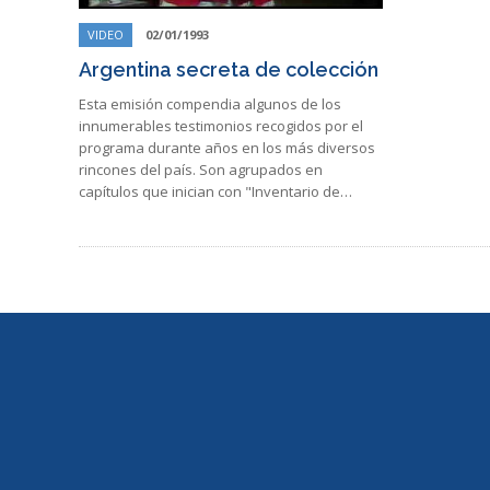
VIDEO
02/01/1993
Argentina secreta de colección
Esta emisión compendia algunos de los
innumerables testimonios recogidos por el
programa durante años en los más diversos
rincones del país. Son agrupados en
capítulos que inician con "Inventario de…