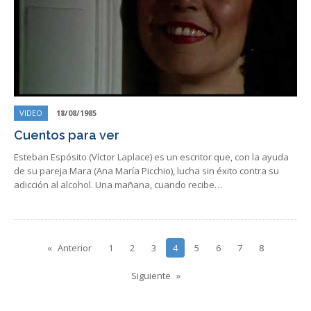
VIDEO
18/08/1985
Cuentos para ver
Esteban Espósito (Víctor Laplace) es un escritor que, con la ayuda
de su pareja Mara (Ana María Picchio), lucha sin éxito contra su
adicción al alcohol. Una mañana, cuando recibe…
Anterior
1
2
3
4
5
6
7
8
Siguiente