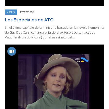
VIDEO
12/12/1996
Los Especiales de ATC
En el último capítulo de la miniserie basada en la novela homónima
de Guy Des Cars, continúa el juicio al exitoso escritor Jacques
Vauthier (Horacio Nicolai) por el asesinato del…