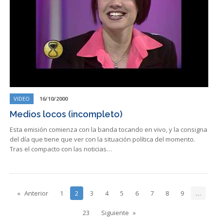
VIDEO
16/10/2000
Medios locos (incompleto)
Esta emisión comienza con la banda tocando en vivo, y la consigna
del día que tiene que ver con la situación política del momento.
Tras el compacto con las noticias…
Anterior
1
2
3
4
5
6
7
8
9
…
23
Siguiente