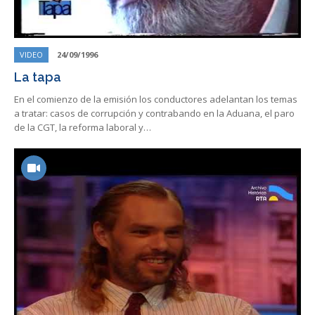
VIDEO
24/09/1996
La tapa
En el comienzo de la emisión los conductores adelantan los temas
a tratar: casos de corrupción y contrabando en la Aduana, el paro
de la CGT, la reforma laboral y…