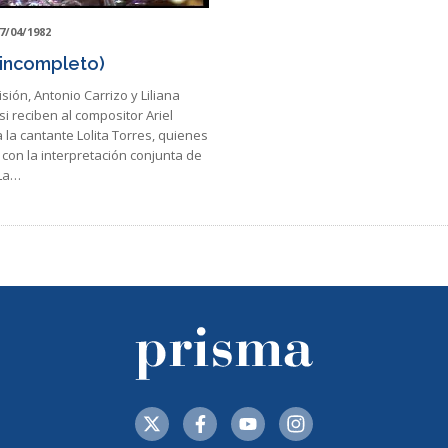
7/04/1982
(incompleto)
sión, Antonio Carrizo y Liliana
i reciben al compositor Ariel
 la cantante Lolita Torres, quienes
con la interpretación conjunta de
La…