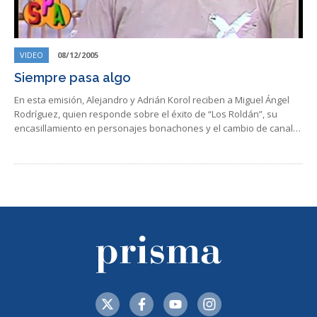
VIDEO
08/12/2005
Siempre pasa algo
En esta emisión, Alejandro y Adrián Korol reciben a Miguel Ángel
Rodríguez, quien responde sobre el éxito de “Los Roldán”, su
encasillamiento en personajes bonachones y el cambio de canal…