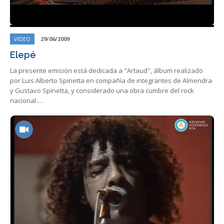
VIDEO
29/06/2009
Elepé
La presente emisión está dedicada a "Artaud", álbum realizado
por Luis Alberto Spinetta en compañía de integrantes de Almendra
y Gustavo Spinetta, y considerado una obra cumbre del rock
nacional.…