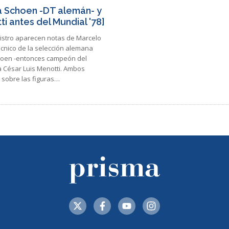
a Schoen -DT alemán- y
i antes del Mundial '78]
gistro aparecen notas de Marcelo
écnico de la selección alemana
oen -entonces campeón del
a César Luis Menotti. Ambos
sobre las figuras…