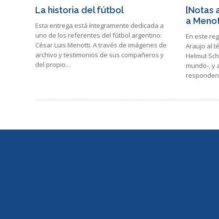
La historia del fútbol
[Notas 
a Menott
Esta entrega está íntegramente dedicada a
uno de los referentes del fútbol argentino:
En este re
César Luis Menotti. A través de imágenes de
Araujo al t
archivo y testimonios de sus compañeros y
Helmut Sch
del propio…
mundo-, y 
responden 