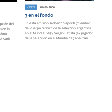
VIDEO
05/06/2006
3 en el fondo
En esta emisión, Roberto Saporiti (miembro
upción del
del cuerpo técnico de la selección argentina
8 en la
en el Mundial ’78) y Sergio Batista (ex jugador
 cómo
de la selección en el Mundial ’86) analizan…
a Sarli