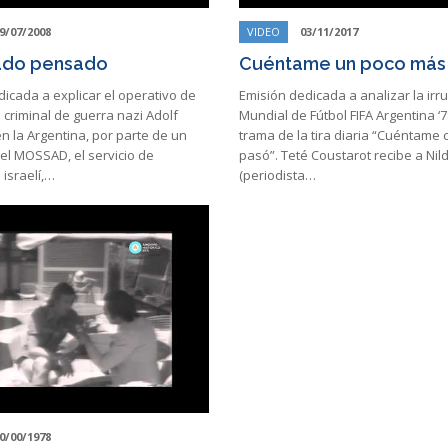
9/07/2008
VIDEO
03/11/2017
ado pensado
Cuéntame un poco más
icada a explicar el operativo de
Emisión dedicada a analizar la irr
 criminal de guerra nazi Adolf
Mundial de Fútbol FIFA Argentina ‘7
 la Argentina, por parte de un
trama de la tira diaria “Cuéntame
l MOSSAD, el servicio de
pasó”. Teté Coustarot recibe a Nild
 israelí,…
(periodista…
0/00/1978