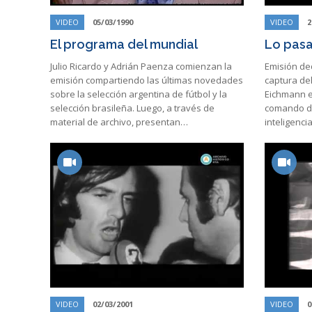
VIDEO
05/03/1990
VIDEO
2
El programa del mundial
Lo pas
Julio Ricardo y Adrián Paenza comienzan la
Emisión ded
emisión compartiendo las últimas novedades
captura del
sobre la selección argentina de fútbol y la
Eichmann en
selección brasileña. Luego, a través de
comando de
material de archivo, presentan…
inteligencia
VIDEO
02/03/2001
VIDEO
0