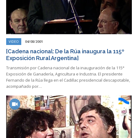
VIDEO
04/08/2001
[Cadena nacional: De la Rúa inaugura la 115º
Exposición Rural Argentina]
Transmisión por Cadena nacional de la inauguración de la 115°
Exposición de Ganadería, Agricultura e Industria. El presidente
Fernando de la Rúa llega en el Cadillac presidencial descapotable,
acompañado por…