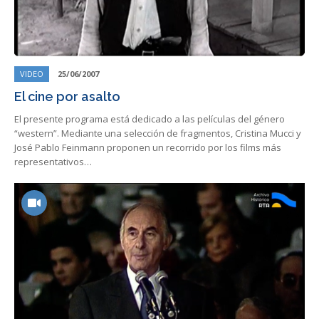
VIDEO
25/06/2007
El cine por asalto
El presente programa está dedicado a las películas del género
“western”. Mediante una selección de fragmentos, Cristina Mucci y
José Pablo Feinmann proponen un recorrido por los films más
representativos…