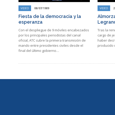
VIDEO
08/07/1989
VIDEO
2
Fiesta de la democracia y la
Almorza
esperanza
Legran
Con el despliegue de 9 móviles encabezados
Tras la re
por los principales periodistas del canal
cargo de j
oficial, ATC cubre la primera transmisión de
haber decre
mando entre presidentes civiles desde el
producido 
final del último gobierno…