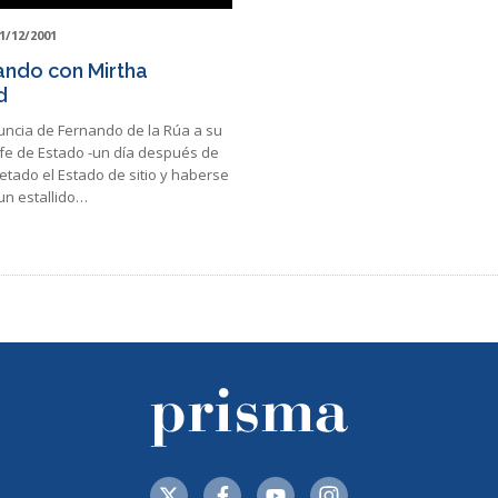
1/12/2001
ndo con Mirtha
d
nuncia de Fernando de la Rúa a su
efe de Estado -un día después de
tado el Estado de sitio y haberse
un estallido…