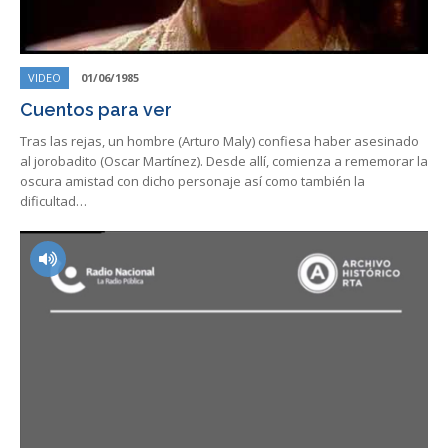
VIDEO
01/06/1985
Cuentos para ver
Tras las rejas, un hombre (Arturo Maly) confiesa haber asesinado
al jorobadito (Oscar Martínez). Desde allí, comienza a rememorar la
oscura amistad con dicho personaje así como también la
dificultad…