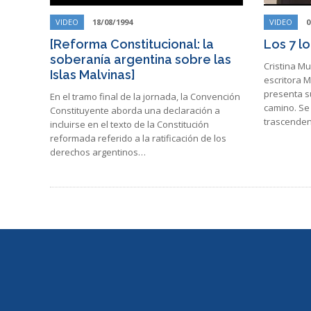
VIDEO
18/08/1994
VIDEO
0
[Reforma Constitucional: la
Los 7 l
soberanía argentina sobre las
Cristina Mu
Islas Malvinas]
escritora 
presenta su
En el tramo final de la jornada, la Convención
camino. Se 
Constituyente aborda una declaración a
trascenden
incluirse en el texto de la Constitución
reformada referido a la ratificación de los
derechos argentinos…