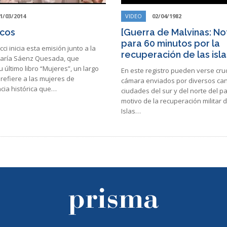
1/03/2014
VIDEO
02/04/1982
ocos
[Guerra de Malvinas: No
para 60 minutos por la
cci inicia esta emisión junto a la
recuperación de las isla
María Sáenz Quesada, que
 último libro “Mujeres”, un largo
En este registro pueden verse cr
refiere a las mujeres de
cámara enviados por diversos ca
cia histórica que…
ciudades del sur y del norte del pa
motivo de la recuperación militar d
Islas…