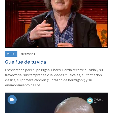
VIDEO
28/12/2011
Qué fue de tu vida
Entrevistado por Felipe Pigna, Charly García recorre su vida y su
trayectoria: sus tempranas cualidades musicales, su formación
clásica, su primera canción ("Corazón de hormigón") y su
enamoramiento de Los…