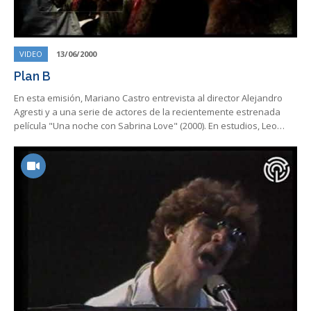
VIDEO
13/06/2000
Plan B
En esta emisión, Mariano Castro entrevista al director Alejandro
Agresti y a una serie de actores de la recientemente estrenada
película "Una noche con Sabrina Love" (2000). En estudios, Leo…