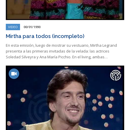
VIDEO
00/01/1990
Mirtha para todos (incompleto)
En esta emisión, luego de mostrar su vestuario, Mirtha Legrand
presenta a las primeras invitadas de la velada: las actrices
Soledad Silveyra y Ana María Picchio. En el living, ambas…