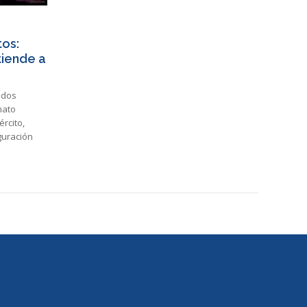
tos:
tiende a
tados
nato
ército,
uguración