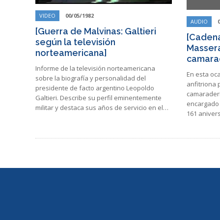
VIDEO
00/05/1982
AUDIO
[Guerra de Malvinas: Galtieri
[Cadena
según la televisión
Massera
norteamericana]
camarad
Informe de la televisión norteamericana
En esta oca
sobre la biografía y personalidad del
anfitriona 
presidente de facto argentino Leopoldo
camaraderí
Galtieri. Describe su perfil eminentemente
encargado 
militar y destaca sus años de servicio en el…
161 aniver