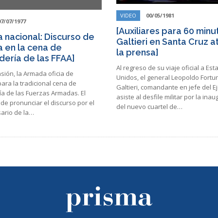
VIDEO
00/05/1981
07/07/1977
[Auxiliares para 60 minu
 nacional: Discurso de
Galtieri en Santa Cruz a
 en la cena de
la prensa]
ería de las FFAA]
Al regreso de su viaje oficial a Es
sión, la Armada oficia de
Unidos, el general Leopoldo Fortu
para la tradicional cena de
Galtieri, comandante en jefe del Ej
a de las Fuerzas Armadas. El
asiste al desfile militar por la ina
de pronunciar el discurso por el
del nuevo cuartel de…
sario de la…