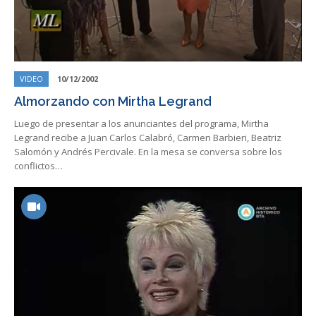
VIDEO
10/12/2002
Almorzando con Mirtha Legrand
Luego de presentar a los anunciantes del programa, Mirtha
Legrand recibe a Juan Carlos Calabró, Carmen Barbieri, Beatriz
Salomón y Andrés Percivale. En la mesa se conversa sobre los
conflictos…