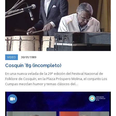
VIDEO
30/01/1989
Cosquín ’89 (incompleto)
En una nueva velada de la 29° edición del Festival Nacional de
Folklore de Cosquín, en la Plaza Próspero Molina, el conjunto Los
Cumpas mezclan humor y temas clásicos del…