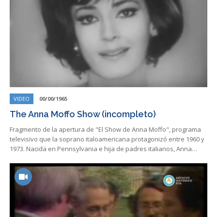
VIDEO
00/00/1965
The Anna Moffo Show (incompleto)
Fragmento de la apertura de "El Show de Anna Moffo", programa
televisivo que la soprano italoamericana protagonizó entre 1960 y
1973. Nacida en Pennsylvania e hija de padres italianos, Anna…