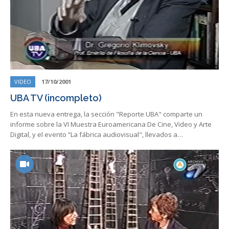
VIDEO
17/10/2001
UBA TV (incompleto)
En esta nueva entrega, la sección "Reporte UBA" comparte un
informe sobre la VI Muestra Euroamericana De Cine, Video y Arte
Digital, y el evento “La fábrica audiovisual", llevados a…