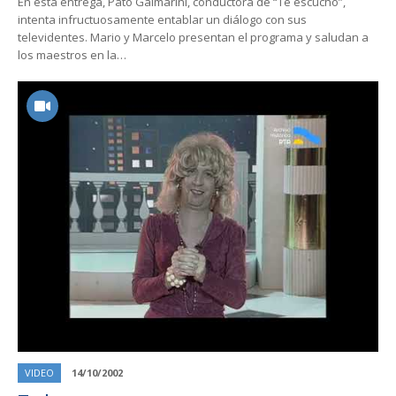
En esta entrega, Pato Galmarini, conductora de “Te escucho”,
intenta infructuosamente entablar un diálogo con sus
televidentes. Mario y Marcelo presentan el programa y saludan a
los maestros en la…
VIDEO
14/10/2002