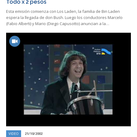
Todo x 2 pesos
Esta emisión comienza con Los Laden, la familia de Bin Laden
espera la llegada de don Bush. Luego los conductores Marcelo
(Fabio Alberti) y Mario (Diego Capusotto) anuncian a la…
VIDEO
21/10/2002