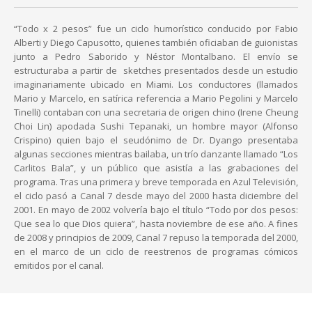
“Todo x 2 pesos” fue un ciclo humorístico conducido por Fabio
Alberti y Diego Capusotto, quienes también oficiaban de guionistas
junto a Pedro Saborido y Néstor Montalbano. El envío se
estructuraba a partir de sketches presentados desde un estudio
imaginariamente ubicado en Miami. Los conductores (llamados
Mario y Marcelo, en satírica referencia a Mario Pegolini y Marcelo
Tinelli) contaban con una secretaria de origen chino (Irene Cheung
Choi Lin) apodada Sushi Tepanaki, un hombre mayor (Alfonso
Crispino) quien bajo el seudónimo de Dr. Dyango presentaba
algunas secciones mientras bailaba, un trío danzante llamado “Los
Carlitos Bala”, y un público que asistía a las grabaciones del
programa. Tras una primera y breve temporada en Azul Televisión,
el ciclo pasó a Canal 7 desde mayo del 2000 hasta diciembre del
2001. En mayo de 2002 volvería bajo el título “Todo por dos pesos:
Que sea lo que Dios quiera”, hasta noviembre de ese año. A fines
de 2008 y principios de 2009, Canal 7 repuso la temporada del 2000,
en el marco de un ciclo de reestrenos de programas cómicos
emitidos por el canal.