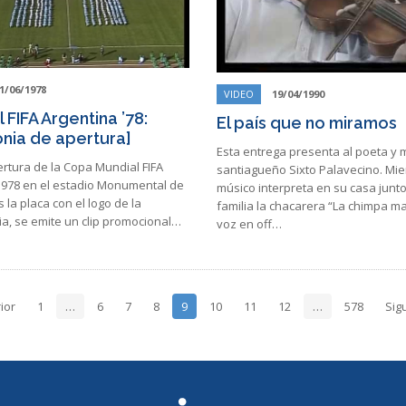
1/06/1978
VIDEO
19/04/1990
 FIFA Argentina ’78:
El país que no miramos
ia de apertura]
Esta entrega presenta al poeta y 
rtura de la Copa Mundial FIFA
santiagueño Sixto Palavecino. Mie
1978 en el estadio Monumental de
músico interpreta en su casa junto
 la placa con el logo de la
familia la chacarera “La chimpa ma
a, se emite un clip promocional…
voz en off…
ior
1
…
6
7
8
9
10
11
12
…
578
Sig