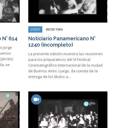
VIDEO
00/03/1964
 N° 614
Noticiario Panamericano N°
1240 (incompleto)
to Jorge
Buenos
La presente edición muestra las reuniones
jército)
para los preparativos del VI Festival
da, se
Cinematográfico Internacional de la ciudad
de Buenos Aires. Luego, da cuenta de la
entrega de los títulos a…