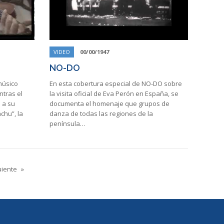
VIDEO
00/00/1947
NO-DO
músico
En esta cobertura especial de NO-DO sobre
ntras el
la visita oficial de Eva Perón en España, se
 a su
documenta el homenaje que grupos de
chu”, la
danza de todas las regiones de la
península…
uiente