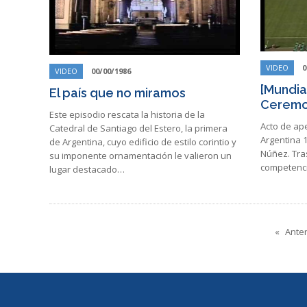
VIDEO
0
VIDEO
00/00/1986
[Mundial
El país que no miramos
Ceremon
Este episodio rescata la historia de la
Acto de ape
Catedral de Santiago del Estero, la primera
Argentina 
de Argentina, cuyo edificio de estilo corintio y
Núñez. Tras
su imponente ornamentación le valieron un
competenci
lugar destacado…
Anter