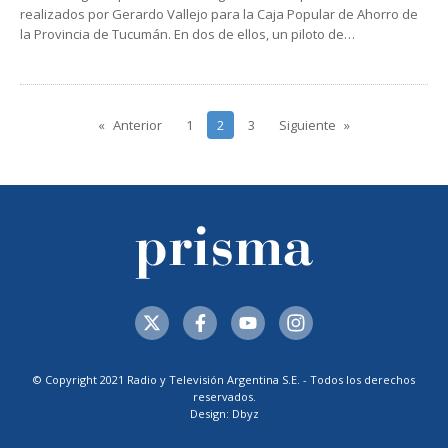
realizados por Gerardo Vallejo para la Caja Popular de Ahorro de
la Provincia de Tucumán. En dos de ellos, un piloto de…
Anterior
1
2
3
Siguiente
© Copyright 2021 Radio y Televisión Argentina S.E. - Todos los derechos
reservados.
Design: Dbyz