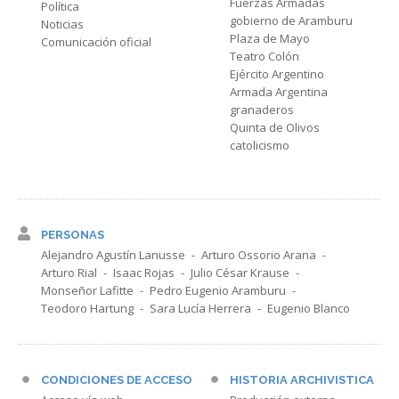
Fuerzas Armadas
Política
gobierno de Aramburu
Noticias
Plaza de Mayo
Comunicación oficial
Teatro Colón
Ejército Argentino
Armada Argentina
granaderos
Quinta de Olivos
catolicismo
PERSONAS
Alejandro Agustín Lanusse
Arturo Ossorio Arana
Arturo Rial
Isaac Rojas
Julio César Krause
Monseñor Lafitte
Pedro Eugenio Aramburu
Teodoro Hartung
Sara Lucía Herrera
Eugenio Blanco
CONDICIONES DE ACCESO
HISTORIA ARCHIVISTICA