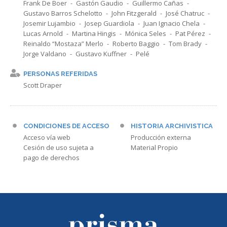
Frank De Boer
Gastón Gaudio
Guillermo Cañas
Gustavo Barros Schelotto
John Fitzgerald
José Chatruc
Josemir Lujambio
Josep Guardiola
Juan Ignacio Chela
Lucas Arnold
Martina Hingis
Mónica Seles
Pat Pérez
Reinaldo “Mostaza” Merlo
Roberto Baggio
Tom Brady
Jorge Valdano
Gustavo Kuffner
Pelé
PERSONAS REFERIDAS
Scott Draper
CONDICIONES DE ACCESO
HISTORIA ARCHIVISTICA
Acceso vía web
Producción externa
Cesión de uso sujeta a
Material Propio
pago de derechos