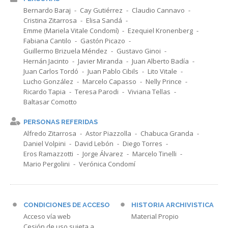
Bernardo Baraj
Cay Gutiérrez
Claudio Cannavo
Cristina Zitarrosa
Elisa Sandá
Emme (Mariela Vitale Condomí)
Ezequiel Kronenberg
Fabiana Cantilo
Gastón Picazo
Guillermo Brizuela Méndez
Gustavo Ginoi
Hernán Jacinto
Javier Miranda
Juan Alberto Badía
Juan Carlos Tordó
Juan Pablo Cibils
Lito Vitale
Lucho González
Marcelo Capasso
Nelly Prince
Ricardo Tapia
Teresa Parodi
Viviana Tellas
Baltasar Comotto
PERSONAS REFERIDAS
Alfredo Zitarrosa
Astor Piazzolla
Chabuca Granda
Daniel Volpini
David Lebón
Diego Torres
Eros Ramazzotti
Jorge Álvarez
Marcelo Tinelli
Mario Pergolini
Verónica Condomí
CONDICIONES DE ACCESO
HISTORIA ARCHIVISTICA
Acceso vía web
Material Propio
Cesión de uso sujeta a