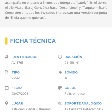
acompaña en el piano a Emme, que interpreta “Lately”. En el cierre,
el trío Vitale–Baraj-González hace “Decarísimo” y “Taquito militar”.
Como cierre, todos los invitados improvisan una versión conjunta
de “El día que me quieras”.
FICHA TÉCNICA
IDENTIFICADOR
DURACIÓN
AV-1765
01 : 50 : 41
TIPO
SONIDO
Video
si
FECHA
COLOR
03/07/2004
Policromatico
LUGAR
SOPORTE ANALÓGICO
estudios, Canal 7, Buenos
1 / Cassette Betacam SP /