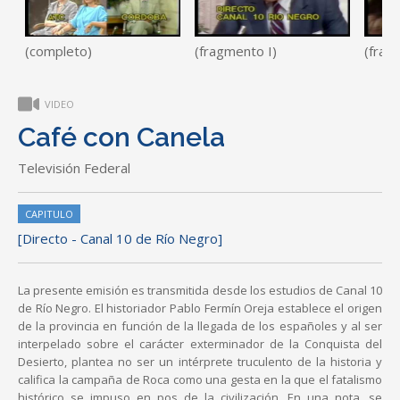
(completo)
(fragmento I)
(frag
VIDEO
Café con Canela
Televisión Federal
CAPITULO
[Directo - Canal 10 de Río Negro]
La presente emisión es transmitida desde los estudios de Canal 10
de Río Negro. El historiador Pablo Fermín Oreja establece el origen
de la provincia en función de la llegada de los españoles y al ser
interpelado sobre el carácter exterminador de la Conquista del
Desierto, plantea no ser un intérprete truculento de la historia y
califica la campaña de Roca como una gesta en la que el fatalismo
histórico se impuso en pos de la civilización. En una nota, se