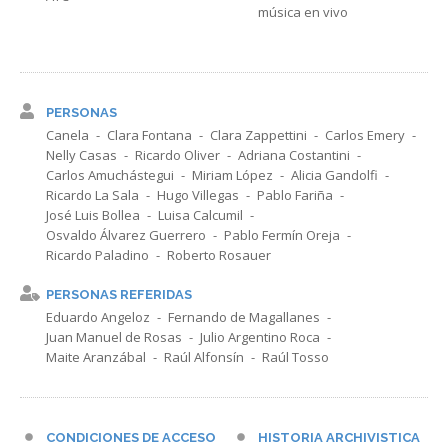
música en vivo
PERSONAS
Canela
Clara Fontana
Clara Zappettini
Carlos Emery
Nelly Casas
Ricardo Oliver
Adriana Costantini
Carlos Amuchástegui
Miriam López
Alicia Gandolfi
Ricardo La Sala
Hugo Villegas
Pablo Fariña
José Luis Bollea
Luisa Calcumil
Osvaldo Álvarez Guerrero
Pablo Fermín Oreja
Ricardo Paladino
Roberto Rosauer
PERSONAS REFERIDAS
Eduardo Angeloz
Fernando de Magallanes
Juan Manuel de Rosas
Julio Argentino Roca
Maite Aranzábal
Raúl Alfonsín
Raúl Tosso
CONDICIONES DE ACCESO
HISTORIA ARCHIVISTICA