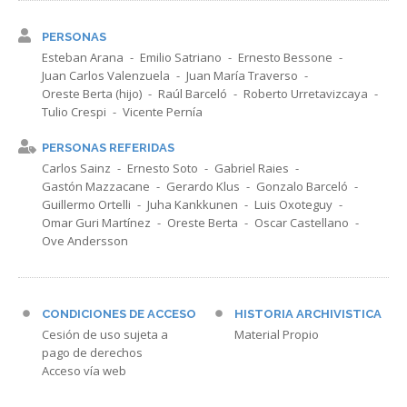
PERSONAS
Esteban Arana
Emilio Satriano
Ernesto Bessone
Juan Carlos Valenzuela
Juan María Traverso
Oreste Berta (hijo)
Raúl Barceló
Roberto Urretavizcaya
Tulio Crespi
Vicente Pernía
PERSONAS REFERIDAS
Carlos Sainz
Ernesto Soto
Gabriel Raies
Gastón Mazzacane
Gerardo Klus
Gonzalo Barceló
Guillermo Ortelli
Juha Kankkunen
Luis Oxoteguy
Omar Guri Martínez
Oreste Berta
Oscar Castellano
Ove Andersson
CONDICIONES DE ACCESO
HISTORIA ARCHIVISTICA
Cesión de uso sujeta a
Material Propio
pago de derechos
Acceso vía web