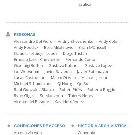
náutica
PERSONAS
Alessandro Del Piero
Andriy Shevchenko
Andy Cole
Andy Roddick
Bora Milutinovic
Brian O'Driscoll
Claudio "el piojo" López
Diego Tristán
Ernesto Javier Chevantón
Fernando Couto
Gianluigi Buffon
Gustavo Kuffner
Gustavo López
Ian Woosnam
Javier Savieola
Javier Sotomayor
Lucas Castroman
Marco Di Vaio
Michael Jordan
Michael Schumacher
Qi Hong
Qu Bo
Raúl González Blanco
Robert Pirès
Roberto Baggio
Ryan Giggs
Su Maozhen
Thierry Henry
Vicente del Bosque
Xavi Hernández
CONDICIONES DE ACCESO
HISTORIA ARCHIVISTICA
Acceso vía web
Convenio