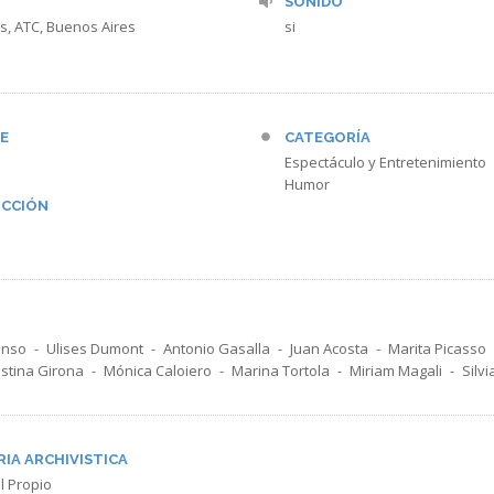
SONIDO
s, ATC, Buenos Aires
si
E
CATEGORÍA
Espectáculo y Entretenimiento
Humor
CCIÓN
onso
Ulises Dumont
Antonio Gasalla
Juan Acosta
Marita Picasso
istina Girona
Mónica Caloiero
Marina Tortola
Miriam Magali
Silvi
RIA ARCHIVISTICA
l Propio