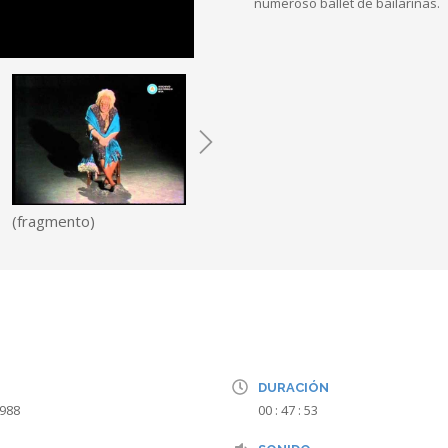
numeroso ballet de bailarinas.
(fragmento)
DURACIÓN
1988
00 : 47 : 53