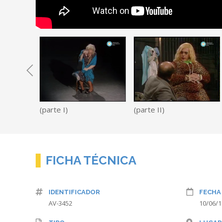
(parte I)
(parte II)
FICHA TÉCNICA
IDENTIFICADOR
FECHA
AV-3452
10/06/