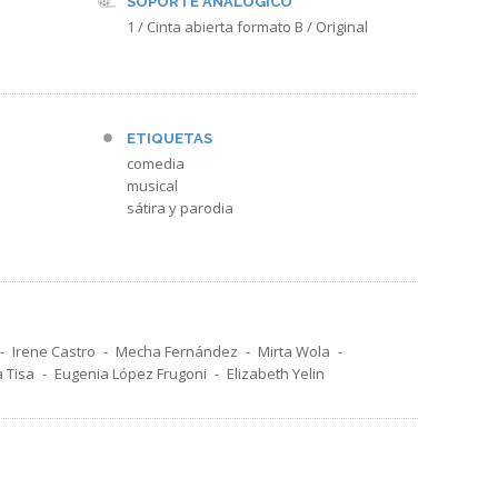
SOPORTE ANALÓGICO
1 / Cinta abierta formato B / Original
ETIQUETAS
comedia
musical
sátira y parodia
Irene Castro
Mecha Fernández
Mirta Wola
a Tisa
Eugenia López Frugoni
Elizabeth Yelin