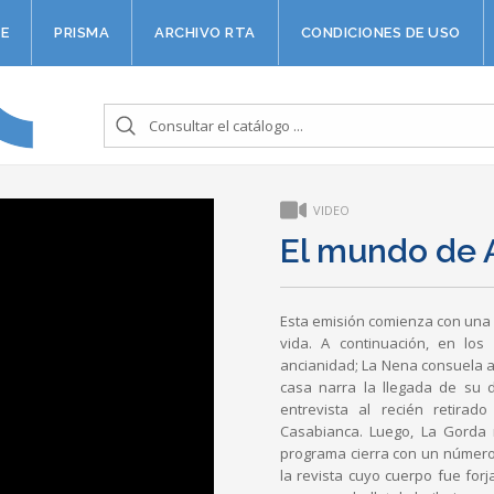
E
PRISMA
ARCHIVO RTA
CONDICIONES DE USO
VIDEO
El mundo de 
Esta emisión comienza con una 
vida. A continuación, en lo
ancianidad; La Nena consuela a
casa narra la llegada de su d
entrevista al recién retirad
Casabianca. Luego, La Gorda 
programa cierra con un número 
la revista cuyo cuerpo fue for