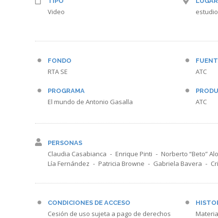
TIPO
LUGAR
Video
estudio
FONDO
FUENT
RTA SE
ATC
PROGRAMA
PRODU
El mundo de Antonio Gasalla
ATC
PERSONAS
Claudia Casabianca
Enrique Pinti
Norberto “Beto” Al
Lía Fernández
Patricia Browne
Gabriela Bavera
Cr
CONDICIONES DE ACCESO
HISTO
Cesión de uso sujeta a pago de derechos
Materia